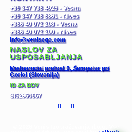
+39 347 738 4926 - Vesna
+39 347 738 6861 - Nives
+386 40 972 208 - Vesna
+386 40 972 209 - Nives
info@veniscqc.com
NASLOV ZA
USPOSABLJANJA
Mednarodni prehod 6, Šempeter pri
Gorici
(Slovenija)
ID ZA DDV
SI52950557
© 2026 Venis Izobraževanja d.o.o. Vse