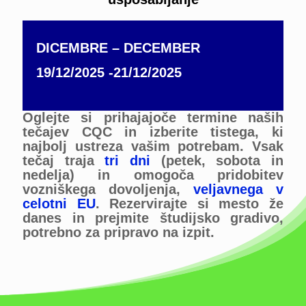
DICEMBRE – DECEMBER
19/12/2025 -21/12/2025
Oglejte si prihajajoče termine naših
tečajev CQC in izberite tistega, ki
najbolj ustreza vašim potrebam. Vsak
tečaj traja
tri dni
(petek, sobota in
nedelja) in omogoča pridobitev
vozniškega dovoljenja,
veljavnega v
celotni EU
. Rezervirajte si mesto že
danes in prejmite študijsko gradivo,
potrebno za pripravo na izpit.