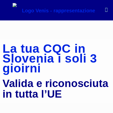
La tua CQC in
Slovenia i soli 3
gioirni
Valida e riconosciuta
in tutta l’UE