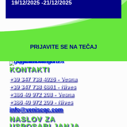
19/12/2025 -21/12/2025
PRIJAVITE SE NA TEČAJ
KONTAKTI
+39 347 738 4926 - Vesna
+39 347 738 6861 - Nives
+386 40 972 208 - Vesna
+386 40 972 209 - Nives
info@veniscqc.com
NASLOV ZA
USPOSABLJANJA