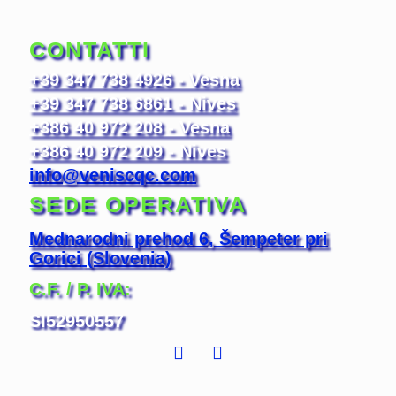
CONTATTI
+39 347 738 4926 - Vesna
+39 347 738 6861 - Nives
+386 40 972 208 - Vesna
+386 40 972 209 - Nives
info@veniscqc.com
SEDE OPERATIVA
Mednarodni prehod 6, Šempeter pri
Gorici
(Slovenia)
C.F. / P. IVA:
SI52950557